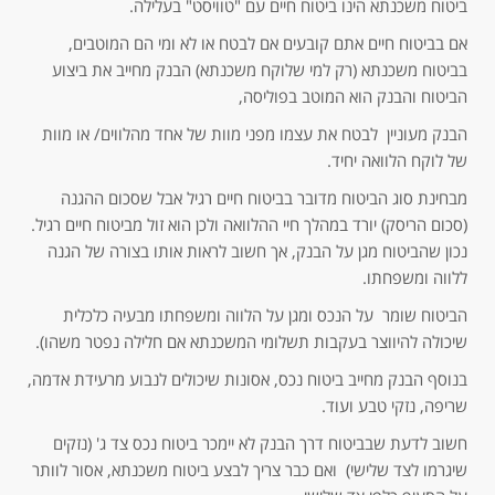
ביטוח משכנתא הינו ביטוח חיים עם "טוויסט" בעלילה.
אם בביטוח חיים אתם קובעים אם לבטח או לא ומי הם המוטבים,
בביטוח משכנתא (רק למי שלוקח משכנתא) הבנק מחייב את ביצוע
הביטוח והבנק הוא המוטב בפוליסה,
הבנק מעוניין לבטח את עצמו מפני מוות של אחד מהלווים/ או מוות
של לוקח הלוואה יחיד.
מבחינת סוג הביטוח מדובר בביטוח חיים רגיל אבל שסכום ההגנה
(סכום הריסק) יורד במהלך חיי ההלוואה ולכן הוא זול מביטוח חיים רגיל.
נכון שהביטוח מגן על הבנק, אך חשוב לראות אותו בצורה של הגנה
ללווה ומשפחתו.
הביטוח שומר על הנכס ומגן על הלווה ומשפחתו מבעיה כלכלית
שיכולה להיווצר בעקבות תשלומי המשכנתא אם חלילה נפטר משהו).
בנוסף הבנק מחייב ביטוח נכס, אסונות שיכולים לנבוע מרעידת אדמה,
שריפה, נזקי טבע ועוד.
חשוב לדעת שבביטוח דרך הבנק לא יימכר ביטוח נכס צד ג' (נזקים
שיגרמו לצד שלישי) ואם כבר צריך לבצע ביטוח משכנתא, אסור לוותר